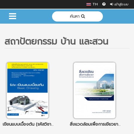
TH
เข้าสู่ระบบ
ค้นหา
สถาปัตยกรรม บ้าน และสวน
เขียนแบบเบื้องต้น (รหัสวิชา 2100-1301)
สิ่งแวดล้อมเพื่อการเยียวยาในการออกแบบโรงพยาบาล