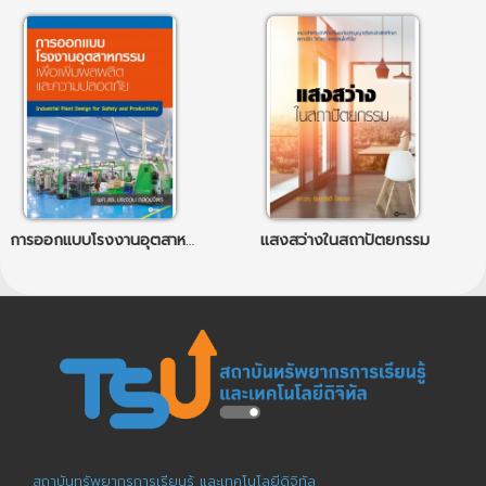
การออกแบบโรงงานอุตสาหกรรม
แสงสว่างในสถาปัตยกรรม
สถาบันทรัพยากรการเรียนรู้ และเทคโนโลยีดิจิทัล