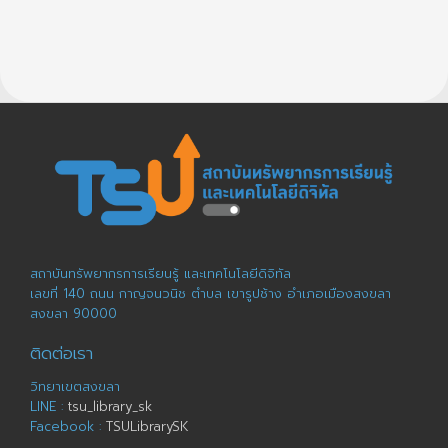
สถาบันทรัพยากรการเรียนรู้ และเทคโนโลยีดิจิทัล
เลขที่ 140 ถนน กาญจนวนิช ตำบล เขารูปช้าง อำเภอเมืองสงขลา
สงขลา 90000
ติดต่อเรา
วิทยาเขตสงขลา
LINE :
tsu_library_sk
Facebook :
TSULibrarySK