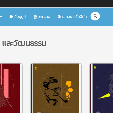
สื่อยูทูป
บทความ
เสนอรายชื่ออีบุ๊ก
า และวัฒนธรรม