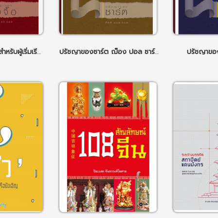
ปรัชญาของขงจื๊อ สำหรับผู้เริ่มเรียนรู้
ปรัชญาของซาร์ต ฌ็อง ปอล ซาร์ต
ปรัชญาขอ