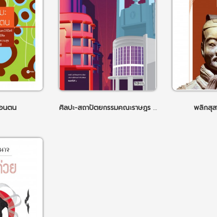
ือนตน
ศิลปะ-สถาปัตยกรรมคณะราษฎร พ.2 (ฉบับปรับปรุง)
พลิกสุสา