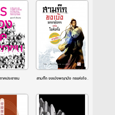
งภาคประชาชน
สามก๊ก ขงเบ้งพญามัง กรแห่งโงลังกัง