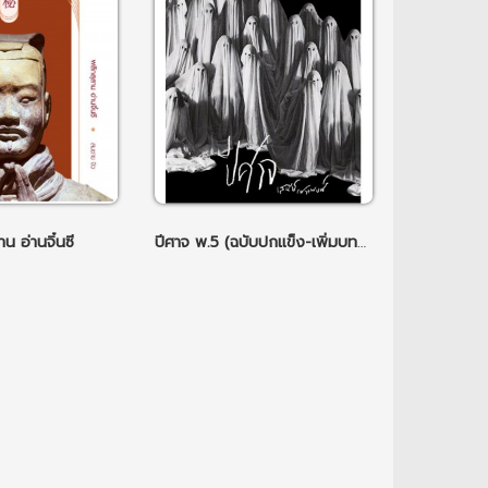
น อ่านจิ๋นซี
ปีศาจ พ.5 (ฉบับปกแข็ง-เพิ่มบทนำและบทตาม)