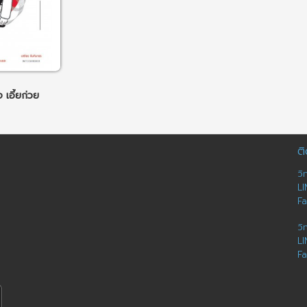
 เอี้ยก่วย
ติ
วิ
LI
F
วิ
LI
F