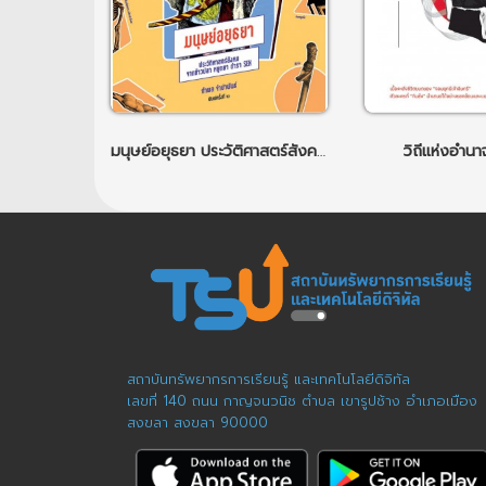
มนุษย์อยุธยา ประวัติศาสตร์สังคม จากข้าวปลา หยูกยา ตำรา Sex
วิถีแห่งอำนาจ
สถาบันทรัพยากรการเรียนรู้ และเทคโนโลยีดิจิทัล
เลขที่ 140 ถนน กาญจนวนิช ตำบล เขารูปช้าง อำเภอเมือง
สงขลา สงขลา 90000