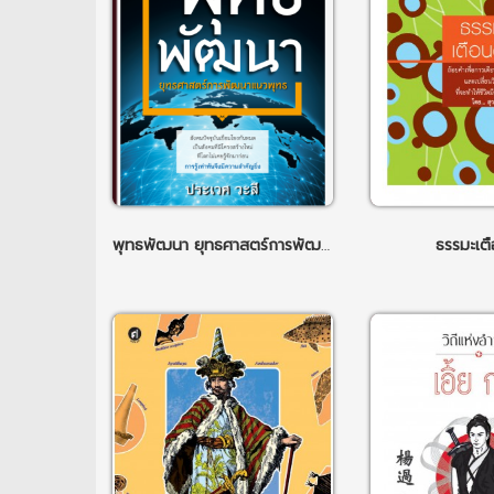
พุทธพัฒนา ยุทธศาสตร์การพัฒนาแนวพุทธ
ธรรมะเต