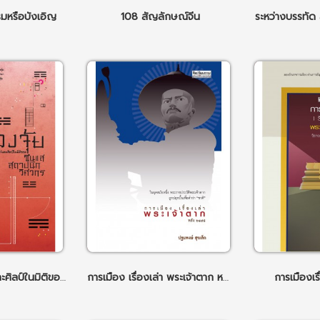
รมหรือบังเอิญ
108 สัญลักษณ์จีน
ระหว่างบรรทัด
ฮวงจุ้ย : ศาสตร์และศิลป์ในมิติของซินแส สถาปนิก วิศวกร
การเมือง เรื่องเล่า พระเจ้าตาก หลัง 2475
การเมืองเร