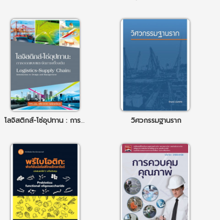
โลจิสติกส์-โซ่อุปทาน : การออกแบบและจัดการเบื้องต้น
วิศวกรรมฐานราก