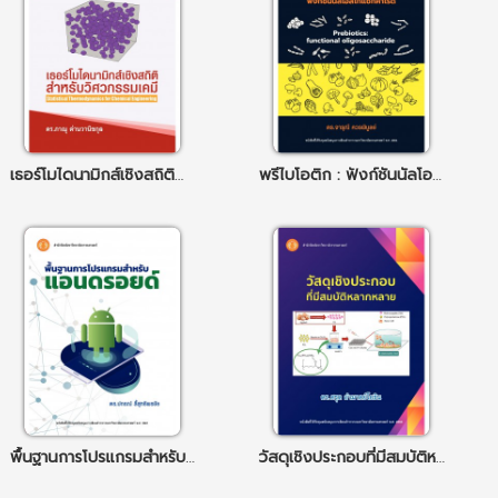
เธอร์โมไดนามิกส์เชิงสถิติสำหรับวิศวกรรมเคมี
พรีไบโอติก : ฟังก์ชันนัลโอลิโกแซ็กคาไรด์
พื้นฐานการโปรแกรมสำหรับแอนดรอย์
วัสดุเชิงประกอบที่มีสมบัติหลากหลาย