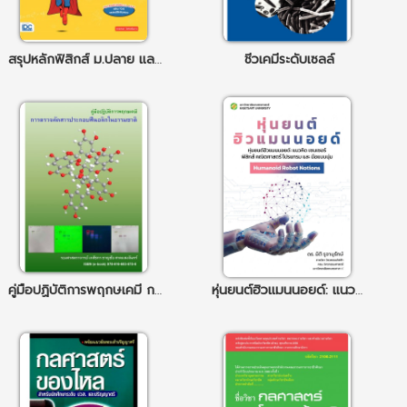
สรุปหลักฟิสิกส์ ม.ปลาย และวิธีใช้สูตร มั่นใจเต็ม 100
ชีวเคมีระดับเซลล์
คู่มือปฏิบัติการพฤกษเคมี การตรวจคัดสารประกอบฟีนอลิกในธรรมชาติ (Phytochemistry Laboratory Manual: The Screening for Natural Phenolic Compounds)
หุ่นยนต์ฮิวแมนนอยด์: แนวคิด เซนเซอร์ ฟิสิกส์ คณิตศาสตร์ โปรแกรม และ มือแบบนุ่ม (Humanoid Robot Notions)