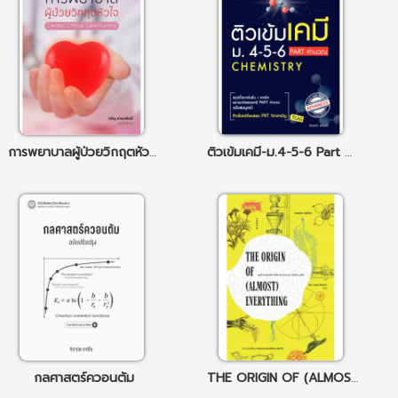
การพยาบาลผู้ป่วยวิกฤตหัวใจ
ติวเข้มเคมี-ม.4-5-6 Part คำนวณ
กลศาสตร์ควอนตัม
THE ORIGIN OF (ALMOST) EVERYTHING จุดกำเนิดของโลก ชีวิต จักรวาล และ (เกือบ) ทุกสิ่ง