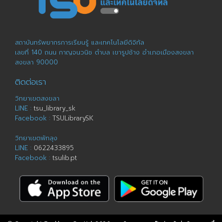
สถาบันทรัพยากรการเรียนรู้ และเทคโนโลยีดิจิทัล
เลขที่ 140 ถนน กาญจนวนิช ตำบล เขารูปช้าง อำเภอเมืองสงขลา
สงขลา 90000
ติดต่อเรา
วิทยาเขตสงขลา
LINE :
tsu_library_sk
Facebook :
TSULibrarySK
วิทยาเขตพัทลุง
LINE :
0622433895
Facebook :
tsulib.pt