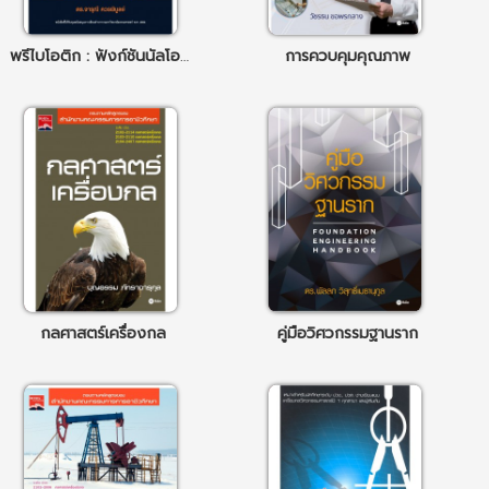
พรีไบโอติก : ฟังก์ชันนัลโอลิโกแซ็กคาไรด์ ฉพ. 2
การควบคุมคุณภาพ
กลศาสตร์เครื่องกล
คู่มือวิศวกรรมฐานราก