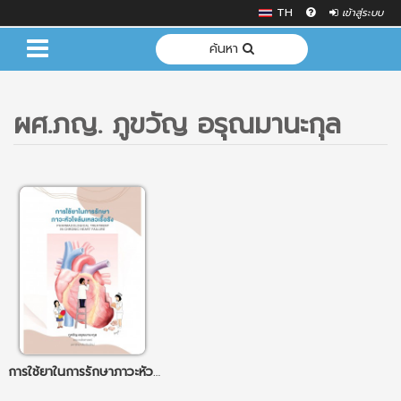
TH
เข้าสู่ระบบ
ค้นหา
ผศ.ภญ. ภูขวัญ อรุณมานะกุล
การใช้ยาในการรักษาภาวะหัวใจล้มเหลวเรื้อรัง