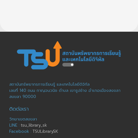
สถาบันทรัพยากรการเรียนรู้ และเทคโนโลยีดิจิทัล
เลขที่ 140 ถนน กาญจนวนิช ตำบล เขารูปช้าง อำเภอเมืองสงขลา
สงขลา 90000
ติดต่อเรา
วิทยาเขตสงขลา
LINE :
tsu_library_sk
Facebook :
TSULibrarySK