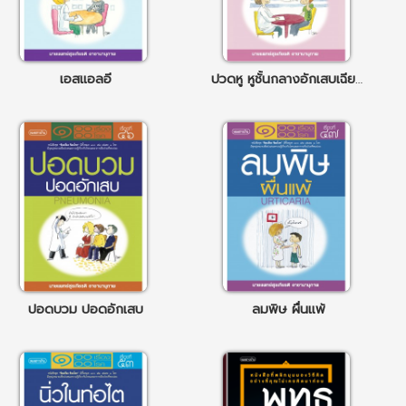
เอสแอลอี
ปวดหู หูชั้นกลางอักเสบเฉียบพลัน
ปอดบวม ปอดอักเสบ
ลมพิษ ผื่นแพ้