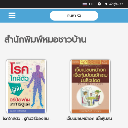
TH
เข้าสู่ระบบ
ค้นหา
สำนักพิมพ์หมอชาวบ้าน
โรคใกล้ตัว : รู้ทันวิธีป้องกันและการดูแล
เจ็บแปลบหน้าอก เยื้อหุ้มสมอง อักเสบ มะเร็งปอด