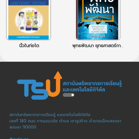
นิ้วในท่อไต
พุทธพัฒนา ยุทธศาสตร์การพัฒนาแนวพุทธ
สถาบันทรัพยากรการเรียนรู้ และเทคโนโลยีดิจิทัล
เลขที่ 140 ถนน กาญจนวนิช ตำบล เขารูปช้าง อำเภอเมืองสงขลา
สงขลา 90000