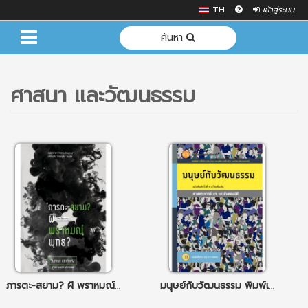
TH
เข้าสู่ระบบ
ค้นหา
ศาสนา และวัฒนธรรม
ภารตะ-สยาม? ผี พราหมณ์ พุทธ?
มนุษย์กับวัฒนธรรม พิมพ์เพิ่ม