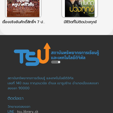
เรื่องจริงอันศักดิ์สิทธิ์ฯ 7 ปฏิหาริย์ครูบาศรีวิชัย
มีชีวิตที่ไม่ติดบ่วงทุกข์
สถาบันทรัพยากรการเรียนรู้ และเทคโนโลยีดิจิทัล
เลขที่ 140 ถนน กาญจนวนิช ตำบล เขารูปช้าง อำเภอเมืองสงขลา
สงขลา 90000
ติดต่อเรา
วิทยาเขตสงขลา
LINE :
tsu_library_sk