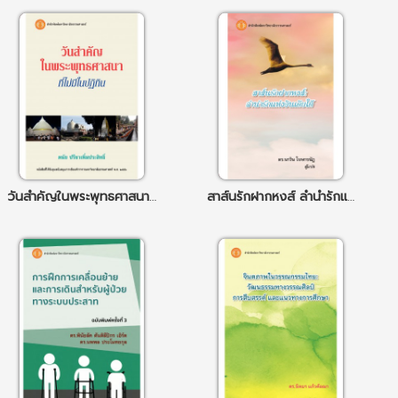
วันสำคัญในพระพุทธศาสนา ที่ไม่มีในปฏิทิน
สาส์นรักฝากหงส์ ลำนำรักแห่งอินเดียใต้