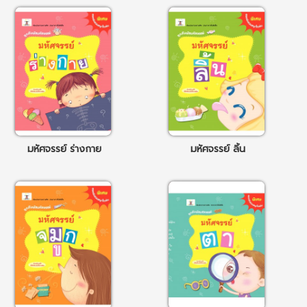
มหัศจรรย์ ร่างกาย
มหัศจรรย์ ลิ้น