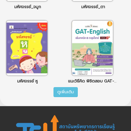
มหัศจรรย์_จมูก
มหัศจรรย์_ตา
มหัศจรรย์ หู
แนะวิธีคิด พิชิตสอบ GAT-English เพิ่มเทคนิค+ตะลุยโจทย์ มั่นใจเต็ม 100
ดูเพิ่มเติม