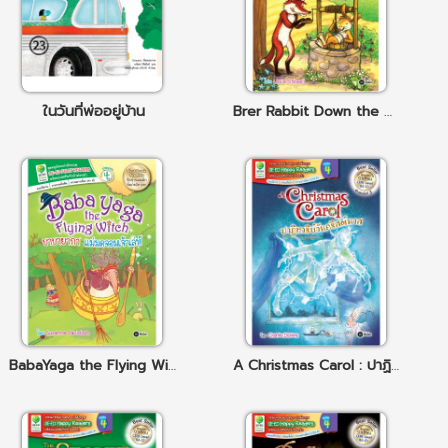
ในวันที่พ่ออยู่บ้าน
Brer Rabbit Down the Well กระต่ายแสนกลผจญหมาจิ้งจอกจอมตะกละ
BabaYaga the Flying Witch บาบายากา แม่มดจอมเจ้าเล่ห์
A Christmas Carol : ปาฏิหาริย์วันคริสต์มาส