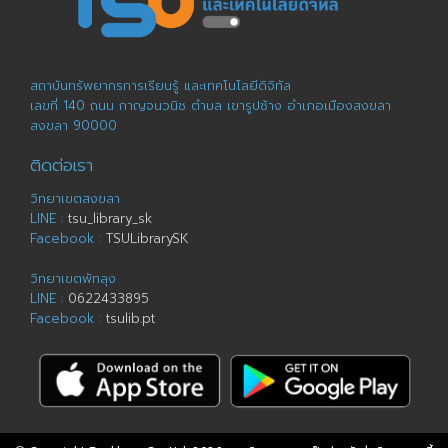
สถาบันทรัพยากรการเรียนรู้ และเทคโนโลยีดิจิทัล
เลขที่ 140 ถนน กาญจนวนิช ตำบล เขารูปช้าง อำเภอเมืองสงขลา
สงขลา 90000
ติดต่อเรา
วิทยาเขตสงขลา
LINE :
tsu_library_sk
Facebook :
TSULibrarySK
วิทยาเขตพัทลุง
LINE :
0622433895
Facebook :
tsulib.pt