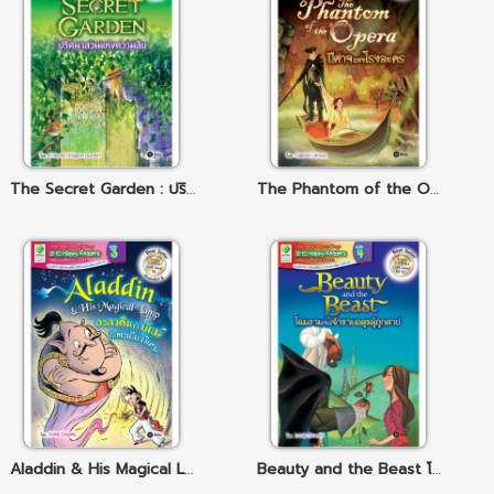
The Secret Garden : ปริศนาสวนแห่งความลับ
The Phantom of the Opera ปีศาจแห่งโรงละคร
Aladdin & His Magical Lamp : อะลาดินกับยักษ์ในตะเกียงวิเศษ
Beauty and the Beast โฉมงามกับเจ้าชายอสูรผู้ถูกสาป