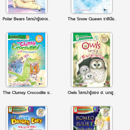
Polar Bears โลกน่ารู้ของเจ้าหมีขาวขั้วโลก
The Snow Queen ราชินีแห่งแดนหิมะ
The Clumsy Crocodile แคสซี จระเข้สาวจอมซุ่มซ่าม
Owls โลกน่ารู้ของ ฮ. นกฮูกตาโต