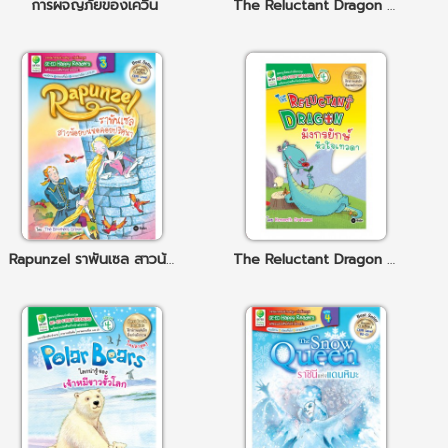
การผจญภัยของเควิ่น
The Reluctant Dragon มังกรยักษ์หัวใจเทวดา
Rapunzel ราพันเซล สาวน้อยบนหอคอยปริศนา
The Reluctant Dragon มังกรยักษ์หัวใจเทวดา