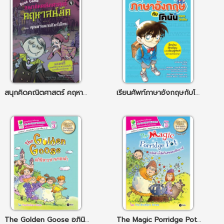
สนุกคิดคณิตศาสตร์ คฤหาสน์มืด เล่ม 4 ตอน คุณชายแวมไพร์น้อย
เรียนศัพท์ภาษาอังกฤษกับโคนันยอดนักสืบ
The Golden Goose อภินิหารห่านทองคำ
The Magic Porridge Pot หม้อข้าวโอ๊ตวิเศษของฮันนาห์