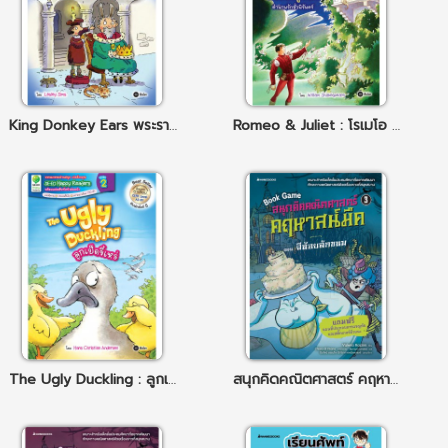
King Donkey Ears พระราชาหูลา
Romeo & Juliet : โรเมโอ & จูเลียต ตำนานรักชั่วนิรันดร์
The Ugly Duckling : ลูกเป็ดขี้เหร่
สนุกคิดคณิตศาสตร์ คฤหาสน์มืด เล่ม 3 ตอน ผีน้อยลักขนม