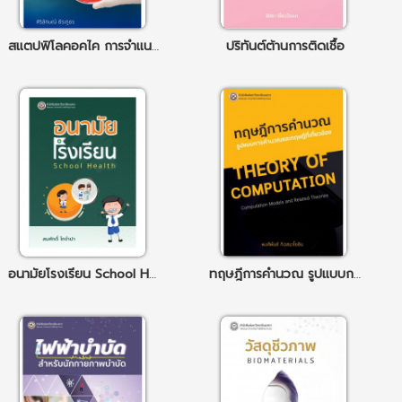
สแตปฟิโลคอคไค การจำแนกชนิดและการก่อโรค
ปริทันต์ต้านการติดเชื้อ
อนามัยโรงเรียน School Health
ทฤษฎีการคำนวณ รูปแบบการคำนวณและทฤษฎีที่เกี่ยวข้อง