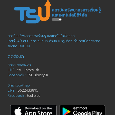
สถาบันทรัพยากรการเรียนรู้ และเทคโนโลยีดิจิทัล
เลขที่ 140 ถนน กาญจนวนิช ตำบล เขารูปช้าง อำเภอเมืองสงขลา
สงขลา 90000
ติดต่อเรา
วิทยาเขตสงขลา
LINE :
tsu_library_sk
Facebook :
TSULibrarySK
วิทยาเขตพัทลุง
LINE :
0622433895
Facebook :
tsulib.pt