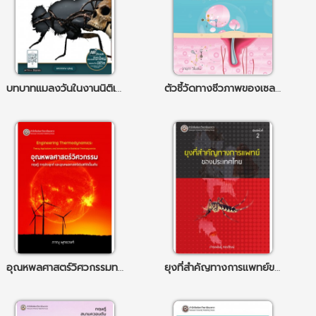
บทบาทแมลงวันในงานนิติเวชกีฏวิทยา
ตัวชี้วัดทางชีวภาพของเซลล์ผิวหนังจากความรู้พื้นฐานสู่การนำไปประยุกต์ใช้เพื่อประเมินเวชสำอาง
อุณหพลศาสตร์วิศวกรรมทฤษฎีการประยุกต์และอุณหพลศาสตร์เชิงสถิติเบื้องต้น
ยุงที่สำคัญทางการแพทย์ของประเทศไทย