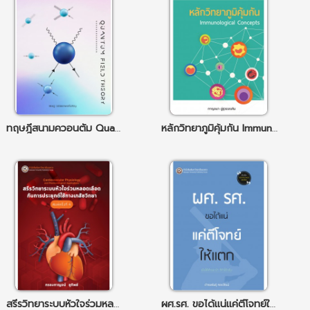
ทฤษฎีสนามควอนตัม Quantum Field Theory
หลักวิทยาภูมิคุ้มกัน lmmunological concepts
สรีรวิทยาระบบหัวใจร่วมหลอดเลือดกับการประยุกต์ใช้ทางเภสัชวิทยา (Cardiovascular Physiology and Pharmacological Applications)
ผศ.รศ. ขอได้แน่แค่ตีโจทย์ให้แตก