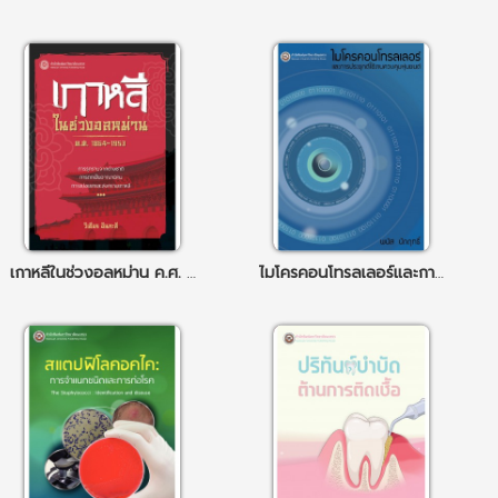
เกาหลีในช่วงอลหม่าน ค.ศ. 1864-1953 : การรุกรานจากต่างชาติ การตกเป็นอาณานิคม การแบ่งแยกและสงครามเกาหลี
ไมโครคอนโทรลเลอร์และการประยุกต์ใช้ในงานควบคุมหุ่นยนต์