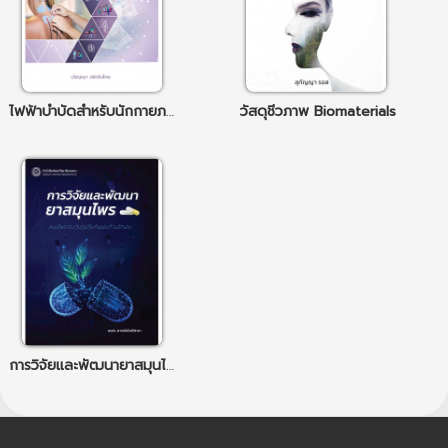
ไฟฟ้าบำบัดสำหรับนักกายภาพบำบัด
วัสดุชีวภาพ Biomaterials
การวิจัยและพัฒนายาสมุนไพร: สมุนไพรกระตุ้นภูมิคุ้มกันและต้านอักเสบ