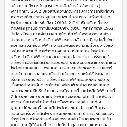
เรียบเรียงตามจุดประสงค์รายวิชา สมรรถนะรายวิชา และคำ
อธิบายรายวิชา หลักสูตรประกาศนียบัตรวิชาชีพ (ปวช.)
พุทธศักราช 2562 ของสำนักงานคณะกรรมการการอาชีวศึกษา
กระทรวงศึกษาธิการ ผู้เขียน ธนพนธ์ พรมราช "เครื่องกำเนิด
ไฟฟ้ากระแสสลัย รหัสวิชา 20104-2104" เรียบเรียงขึ้นตรง
ตามหลักสูตรประกาศนียบัตรวิชาชีพ (ปวช.) พุทธศักราช 2562
มีเนื้อหาให้สามารถศึกษาและปฏิบัติเกี่ยวกับโครงสร้างและส่วน
ประกอบของเครื่องกำเนิดไฟฟ้ากระแสสลับ การเกิดรูปคลื่นไซน์
สมการแรงเคลื่อนไฟฟ้า ความสัมพันธ์ของความเร็วรอบ ขั้วแม่
เหล็กและความถี่ การทำงาน คุณลักษณะและการบำรุงรักษา
เครื่องกำเนิดไฟฟ้า งานถอดประกอบอัลเทอร์เนเตอร์รถยนต์
เครื่องกำเนิดที่ชขันด้วยเครื่องยนต์ งานพันขดลวดเครื่องกำเนิน
ไฟฟ้ากระแสสลับ 1 เฟส และ 3 เฟส งานต่อขดลวดแบบสตาร์
เดลต้า งานทดสอบแรงดัน เป็นต้น เหมาะสำหรับใช้ประกอบการ
เรียนการสอนรายวิชา เครื่องกำเนิดไฟฟ้ากระแสสลับ อธิบาย
เนื้อหาอย่างละเอียด เข้าใจง่าย พร้อมตัวอย่างประกอบหลาก
หลายและแบบฝึกหัดท้ายบท สารบัญ บทที่ 1 แม่เหล็กไฟฟ้า บทที่
2 โครงสร้างเครื่องกำเนิดไฟฟ้ากระแสสลับ บทที่ 3 การพันขด
ลวดอาร์มเมเจอร์เครื่องกำเนิดไฟฟ้ากระแสสลับ บทที่ 4
คุณสมบัติของเครื่องกำเนิดไฟฟ้ากระแสสลับ บทที่ 5 การ
ควบคุมเครื่องกำเนิดไฟฟ้ากระแสสลับ บทที่ 6 การซ่อมแซมและ
บำรุงรักษาเครื่องกำเนิดไฟฟ้ากระแสสลับ ใบปฏิบัติงานและใบ
งาน - ใบปฏิบัติงานที่ 1 การบันทึกข้อมูลภายนอกและการถอด-