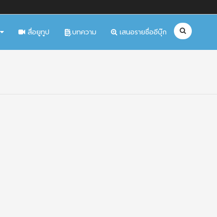
สื่อยูทูป
บทความ
เสนอรายชื่ออีบุ๊ก