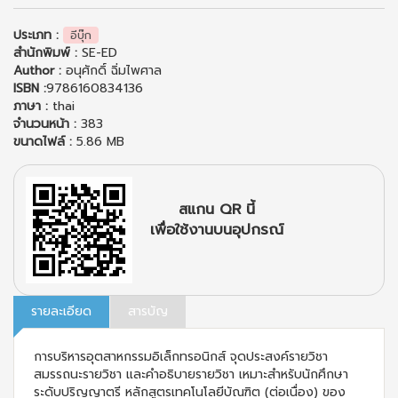
ประเภท :
อีบุ๊ก
สำนักพิมพ์ :
SE-ED
Author :
อนุศักดิ์ ฉิ่มไพศาล
ISBN :
9786160834136
ภาษา :
thai
จำนวนหน้า :
383
ขนาดไฟล์ :
5.86 MB
สแกน QR นี้
เพื่อใช้งานบนอุปกรณ์
รายละเอียด
สารบัญ
การบริหารอุตสาหกรรมอิเล็กทรอนิกส์ จุดประสงค์รายวิชา
สมรรถนะรายวิชา และคำอธิบายรายวิชา เหมาะสำหรับนักศึกษา
ระดับปริญญาตรี หลักสูตรเทคโนโลยีบัณฑิต (ต่อเนื่อง) ของ