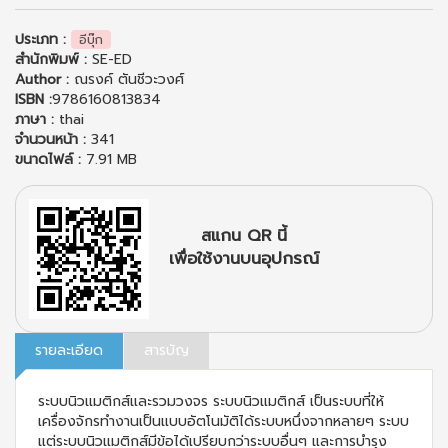
ประเภท :
อีบุ๊ก
สำนักพิมพ์ :
SE-ED
Author :
ณรงค์ ตันชีวะวงศ์
ISBN :
9786160813834
ภาษา :
thai
จำนวนหน้า :
341
ขนาดไฟล์ :
7.91 MB
สแกน QR นี้
เพื่อใช้งานบนอุปกรณ์
รายละเอียด
สารบัญ
ระบบนิวแมติกส์และรวมวงจร ระบบนิวแมติกส์ เป็นระบบที่ให้
เครื่องจักรทำงานเป็นแบบอัตโนมัติได้ระบบหนึ่งจากหลายๆ ระบบ
แต่ระบบนิวแมติกส์มีข้อได้เปรียบกว่าระบบอื่นๆ และการบำรุง