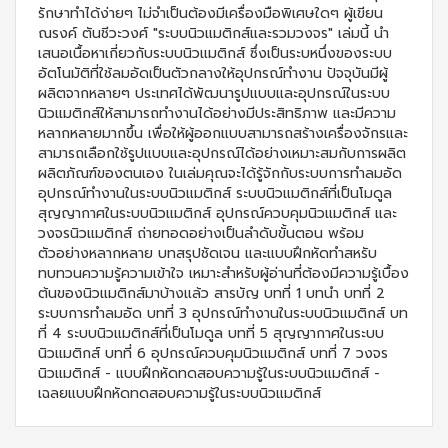
รักษาทำได้ง่ายๆ ไม่จำเป็นต้องมีเครื่องมือพิเศษใดๆ ผู้เขียน
ณรงค์ ตันชีวะวงศ์ "ระบบนิวแมติกส์และรวมวงจร" เล่มนี้ นำ
เสนอเนื้อหาเกี่ยวกับระบบนิวแมติกส์ ซึ่งเป็นระบหนึ่งของระบบ
อัตโนมัติที่ใช้ลมอัดเป็นตัวกลางให้อุปกรณ์ทำงาน ปัจจุบันมีผู้
ผลิตจากหลายๆ ประเทศได้พัฒนารูปแบบและอุปกรณ์ในระบบ
นิวแมติกส์ให้สามารถทำงานได้อย่างมีประสิทธิภาพ และมีความ
หลากหลายมากขึ้น เพื่อให้ผู้ออกแบบสามารถสร้างเครื่องจักรและ
สามารถเลือกใช้รูปแบบและอุปกรณ์ได้อย่างเหมาะสมกับการผลิต
ผลิตภัณฑ์ของตนเอง ในเล่มคุณจะได้รู้จักกับระบบการทำลมอัด
อุปกรณ์ทำงานในระบบนิวแมติกส์ ระบบนิวแมติกส์ที่เป็นโมดูล
สุญญากาศในระบบนิวแมติกส์ อุปกรณ์ควบคุมนิวแมติกส์ และ
วงจรนิวแมติกส์ ถ่ายทอดอย่างเป็นลำดับขั้นตอน พร้อม
ตัวอย่างหลากหลาย บทสรุปชัดเจน และแบบฝึกหัดทำสหรับ
ทบทวนความรู้ความเข้าใจ เหมาะสำหรับผู้อ่านที่ต้องมีความรู้เบื้อง
ต้นของนิวแมติกส์มาบ้างแล้ว สารบัญ บทที่ 1 บทนำ บทที่ 2
ระบบการทำลมอัด บทที่ 3 อุปกรณ์ทำงานในระบบนิวแมติกส์ บท
ที่ 4 ระบบนิวแมติกส์ที่เป็นโมดูล บทที่ 5 สุญญากาศในระบบ
นิวแมติกส์ บทที่ 6 อุปกรณ์ควบคุมนิวแมติกส์ บทที่ 7 วงจร
นิวแมติกส์ - แบบฝึกหัดทดสอบความรู้ในระบบนิวแมติกส์ -
เฉลยแบบฝึกหัดทดสอบความรู้ในระบบนิวแมติกส์