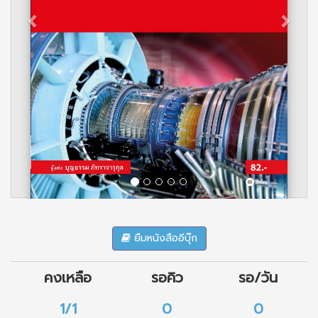
ยืมหนังสืออีบุ๊ก
คงเหลือ
รอคิว
รอ/วัน
1/1
0
0