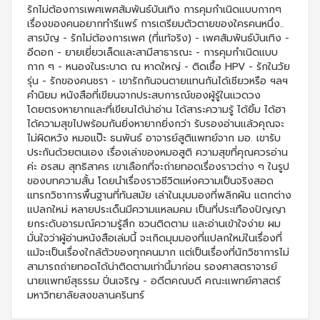
รักไม่ต้องการเพศเพศสัมพันธ์บันเทิง การคุมกำเนิดแบบกากๆ
เรื่องของคนอยากทำรีแพร์ การเตรียมตัวตายของใครคนหนึ่ง..
สารบัญ - รักไม่ต้องการเพศ (ที่แท้จริง) - เพศสัมพันธ์บันเทิง -
อีดอก - ยายเยี่ยวเล็ดและสามีสาธารณะ - การคุมกำเนิดแบบ
กาก ๆ - หนองในระบาด ณ หาดใหญ่ - ติดเชื้อ HPV - รักในวัย
รุ่น - รักของคนชรา - เขารักกันจนตายแทนกันได้เชียวหรือ ฯลฯ
คำนิยม หนังสือที่เขียนจากประสบการณ์ของผู้รู้ในแวดวง
โดยตรงหายากและที่เขียนได้น่าอ่าน ได้สาระความรู้ ได้ยิ้ม ได้ฮา
ได้ความสุขไปพร้อมกันยิ่งหายากยิ่งกว่า รับรองอ่านแล้วคุณจะ
ไม่ผิดหวัง หมอแป๊ะ ธนพันธ์ อาจารย์สูติแพทย์จาก มอ. เขารับ
ประกันด้วยตนเอง เรื่องเล่าของหมอสูติ ความสุขที่คุณควรอ่าน
ค่ะ อรสม สุทธิสาคร เขาเลือกที่จะถ่ายทอดเรื่องราวต่าง ๆ ในรูป
ของบทความสั้น โดยนำเรื่องราวชีวิตแห่งความเป็นจริงสอด
แทรกวิชาการพื้นฐานที่ทันสมัย เล่าในมุมมองที่พลิกผัน แตกต่าง
แปลกใหม่ หลายประเด็นมีความแหลมคม เป็นที่ประเทืองปัญญา
ยกระดับอารมณ์ความรู้สึก ชวนติดตาม และอ่านเข้าใจง่าย ผม
มั่นใจว่าผู้อ่านหนังสือเล่มนี้ จะเกิดมุมมองที่แปลกใหม่ในเรื่องที่
แม้จะเป็นเรื่องใกล้ตัวของทุกคนมาก แต่เป็นเรื่องที่นักวิชาการไม่
สามารถถ่ายทอดได้น่าติดตามเท่านี้มาก่อน รองศาสตราจารย์
นายแพทย์สุธรรม ปิ่นเจริญ - อดีตคณบดี คณะแพทย์ศาสตร์
มหาวิทยาลัยสงขลานครินทร์