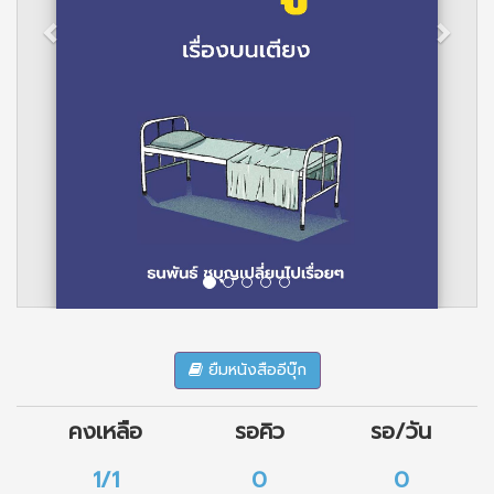
ยืมหนังสืออีบุ๊ก
คงเหลือ
รอคิว
รอ/วัน
1/1
0
0