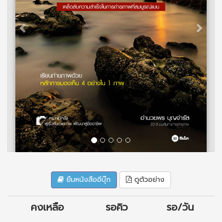
ยืมหนังสืออีบุ๊ก
ดูตัวอย่าง
คงเหลือ
รอคิว
รอ/วัน