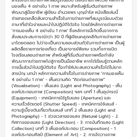
สำเร็จในการถ่ายภาพที่สมบูรณ์แบบ เรียนถ่ายภาพด้วย หลักการ
มองเห็น 4 อย่างใน 1 ภาพ เหมาะสำหรับผู้เริ่มต้นถ่ายภาพ
พัฒนาสู่มืออาชีพ ผู้เขียน อำนวยพร บุญจำรัส หนังสือเล่มนี้
ถ่ายทอดเคล็ดลับความสำเร็จในการถ่ายภาพที่สมบูรณ์แบบด้วย
ภาษาที่เข้าใจง่ายและนำไปปฏิบัติได้จริง โดยใช้หลักการถ่ายภาพ
'การมองเห็น 4 อย่างใน 1 ภาพ' ซึ่งหลักการนี้เกิดขึ้นจากการ
สั่งสมประสบการณ์กว่า 30 ปี ที่ผู้เขียนคลุกคลีกับการถ่ายภาพ
มาโดยตลอด ไม่ว่าจะเป็นความชอบส่วนตัวในการถ่ายภาพ เป็นผู้
ผลิตสื่อรายการท่องเที่ยว เป็นอาจารย์พิเศษ รวมทั้งการเปิด
โรงเรียนสอนถ่ายภาพ สำหรับผู้ที่เริ่มต้นถ่ายภาพหรือกำลัง
พัฒนาการถ่ายภาพไปสู่การเป็นมืออาชีพ หากได้เรียนรู้ตามหลัก
การนี้เเล้วนำไปปฏิบัติจริง ก็จะทำให้ประสบความสำเร็จได้ไม่ยาก
สารบัญ บทนำ หลักการความสำเร็จในการถ่ายภาพ 'การมองเห็น
4 อย่างใน 1 ภาพ' - เห็นความคิด "คิดก่อนถ่ายภาพ"
(Visualisation) - เห็นแสง (Light and Photography) - เห็น
องค์ประกอบภาพ (Composition) ฯลฯ บทที่ 1 เห็นอุปกรณ์
(Equipment) - เทคนิคการใช้รูรับแสง (Aperture) และ
ความเร็วชัตเตอร์ (Shutter Speed) - เทคนิคการใช้เลนส์ -
ความรู้เบื้องต้นเกี่ยวกับเลนส์ บทที่ 2 เห็นแสง (Light and
Photography) - 1. ช่วงเวลาของแสง (Natural Light) - 2.
ทิศทางของแสง (Light Direction) - 3. การบันทึกแสง (Light
Collection) บทที่ 3 เห็นองค์ประกอบ (Composition) - 1.
องค์ประกอบศิลป์ (Element of Art) - 2. การจัดวางภาพ