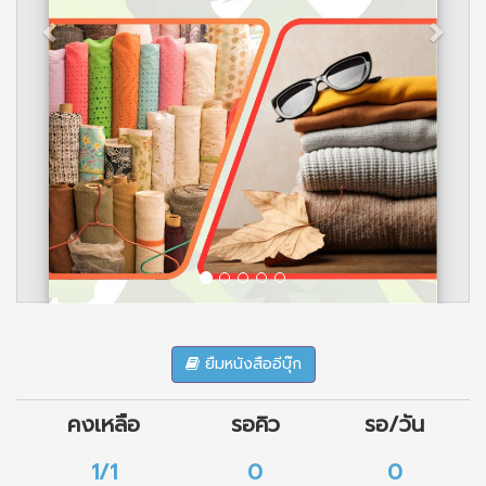
ยืมหนังสืออีบุ๊ก
คงเหลือ
รอคิว
รอ/วัน
1/1
0
0