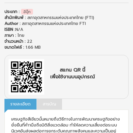
ประเภท :
อีบุ๊ก
สำนักพิมพ์ :
สภาอุตสาหกรรมแห่งประเทศไทย (FTI)
Author :
สภาอุตสาหกรรมแห่งประเทศไทย FTI
ISBN :
N/A
ภาษา :
ไทย
จำนวนหน้า :
22
ขนาดไฟล์ :
1.66 MB
สแกน QR นี้
เพื่อใช้งานบนอุปกรณ์
รายละเอียด
สารบัญ
เศรษฐกิจสีเขียวนั้นหมายถึงวิธีทางในการพัฒนาเศรษฐกิจอย่าง
ยั่งยืนที่คำานึงถึงมิติสิ่งแวดล้อม ทำให้ลดความเสี่ยงต่อระบบ
นิเวศอันส่งผลต่อการยกระดับคุณภาพสังคมและความเป็นอยู่