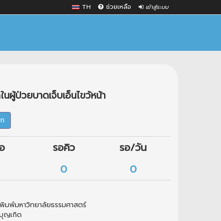
TH
ช่วยเหลือ
เข้าสู่ระบบ
ผู้ป่วยบาดเจ็บเอ็นไขว้หน้า
๊ก
ือ
รอคิว
รอ/วัน
0
0
พิมพ์มหาวิทยาลัยธรรมศาสตร์
บุญเกิด